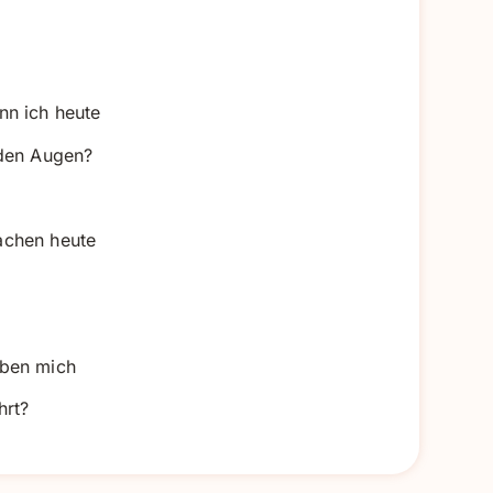
nn ich heute
nden Augen?
achen heute
aben mich
hrt?