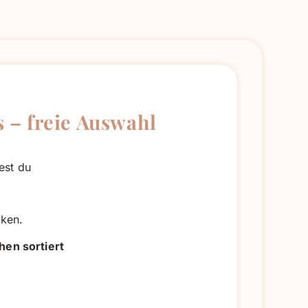
 – freie Auswahl
est du
nken.
hen sortiert
,