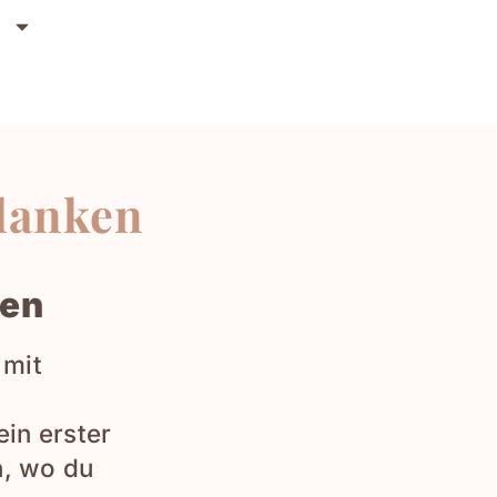
n
edanken
ken
 mit
ein erster
n, wo du