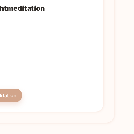
htmeditation
r
itation