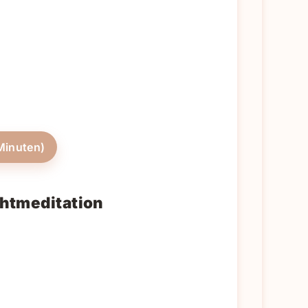
Minuten)
htmeditation
r