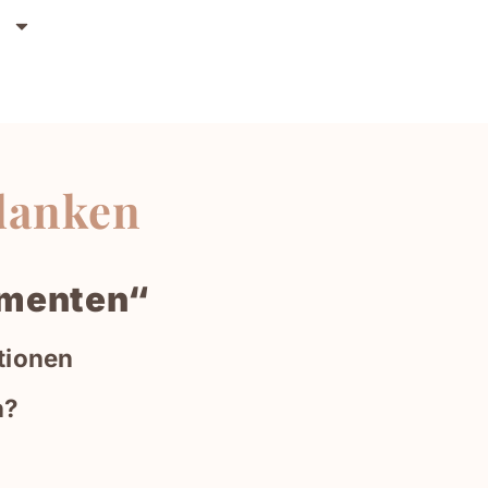
n
edanken
omenten“
tionen
n?