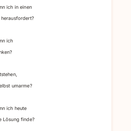
n ich in einen
 herausfordert?
nn ich
nken?
tstehen,
selbst umarme?
nn ich heute
e Lösung finde?