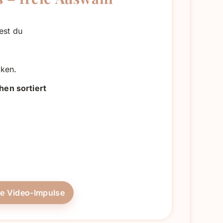
est du
nken.
hen sortiert
,
he Video-Impulse