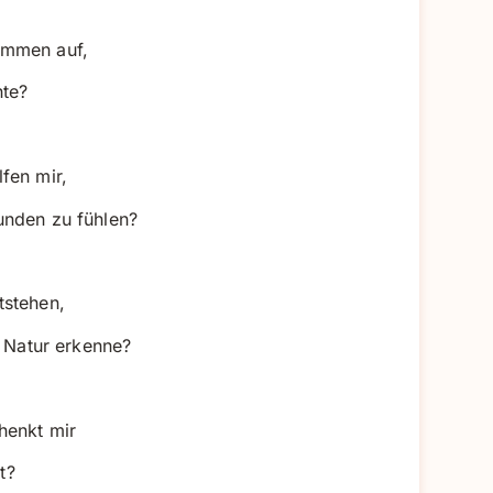
ommen auf,
hte?
fen mir,
unden zu fühlen?
tstehen,
r Natur erkenne?
henkt mir
t?