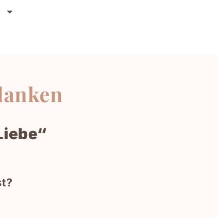
n
edanken
Liebe“
st?