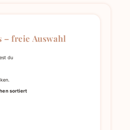
 – freie Auswahl
est du
nken.
hen sortiert
,