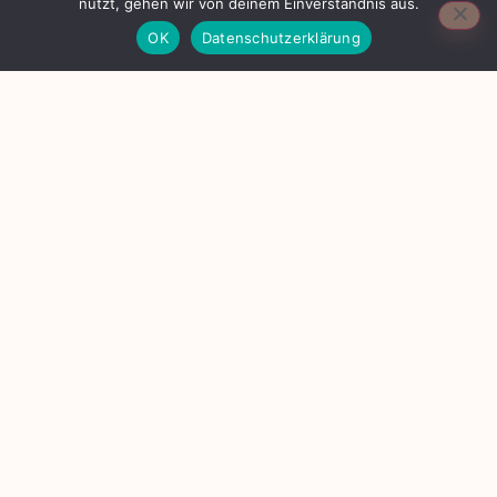
nutzt, gehen wir von deinem Einverständnis aus.
OK
Datenschutzerklärung
EIN RAUM FÜR DICH. ZU DEINEM WOHLE UND ZUM
WOHLE ALLER WESEN.
Begegne allem mit deinen liebevollsten
Gedanken - begegne Dir
Kontakt