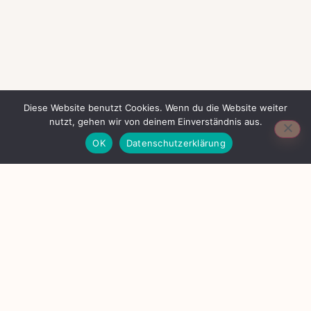
Diese Website benutzt Cookies. Wenn du die Website weiter
nutzt, gehen wir von deinem Einverständnis aus.
OK
Datenschutzerklärung
EIN RAUM FÜR DICH. ZU DEINEM WOHLE UND ZUM
WOHLE ALLER WESEN.
Begegne allem mit deinen liebevollsten
Gedanken - begegne Dir
Kontakt